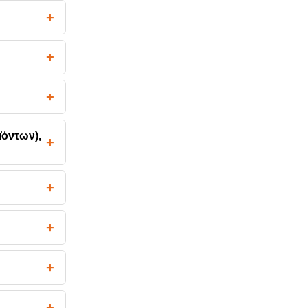
+
+
+
ϊόντων),
+
+
+
+
+