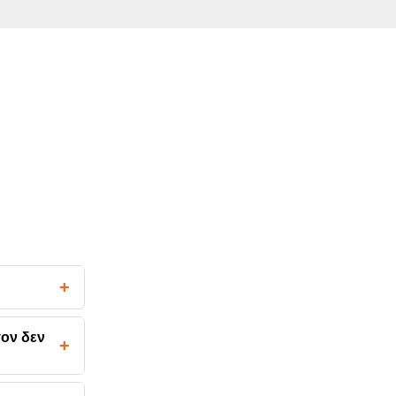
+
σον δεν
+