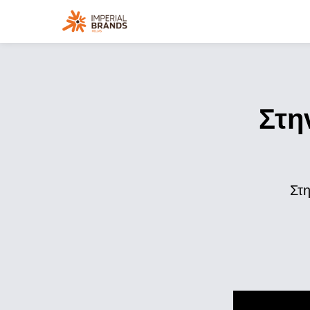
Στη
Στ