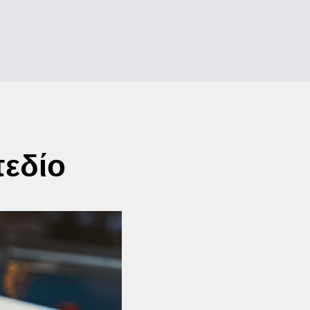
πεδίο