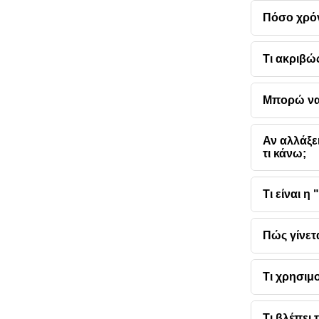
Πόσο χρόν
Τι ακριβ
Μπορώ να 
Αν αλλάξε
τι κάνω;
Τι είναι 
Πώς γίνετ
Τι χρησιμο
Τι βλέπει